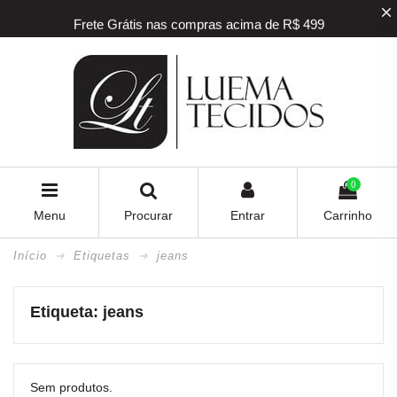
Frete Grátis nas compras acima de R$ 499
5% off na sua primeira compra! Utilize o
cupom
BEMVINDO
5% de desconto para pagamento via PIX e BOLETO
Frete Grátis nas compras acima de R$ 499
0
Menu
Procurar
Entrar
Carrinho
Início
Etiquetas
jeans
Etiqueta: jeans
Sem produtos.