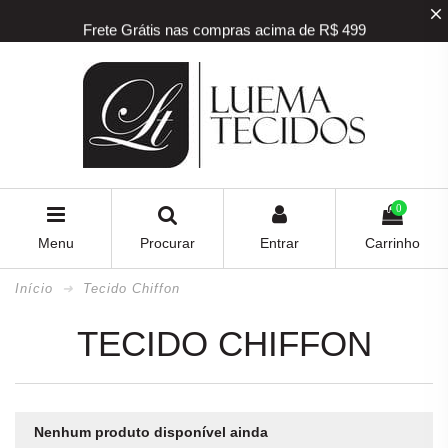
Frete Grátis nas compras acima de R$ 499
5% off na sua primeira compra! Utilize o
cupom
BEMVINDO
5% de desconto para pagamento via PIX e BOLETO
Frete Grátis nas compras acima de R$ 499
0
Menu
Procurar
Entrar
Carrinho
Início
Tecido Chiffon
TECIDO CHIFFON
Nenhum produto disponível ainda