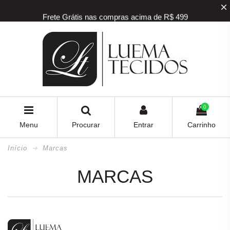
Frete Grátis nas compras acima de R$ 499
5% off na sua primeira compra! Utilize o
cupom
BEMVINDO
5% de desconto para pagamento via PIX e BOLETO
Frete Grátis nas compras acima de R$ 499
0
Menu
Procurar
Entrar
Carrinho
Início
Marcas
MARCAS