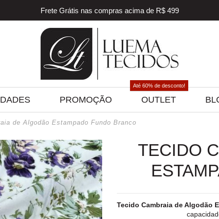
Frete Grátis nas compras acima de R$ 499
5% off na sua primeira compra! Utilize o cupom
BEMVINDO
5% de desconto para pagamento via PIX e BOLETO
Frete Grátis nas compras acima de R$ 499
Até 60% de desconto!
IDADES
PROMOÇÃO
OUTLET
BL
aia de Algodão Estampado Fundo Branco
TECIDO 
ESTAMP
Tecido Cambraia de Algodão 
capacidade