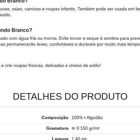
ndo Branco?
blusas, saias, camisas e roupas infantis. Também pode ser usada em le
stilo.
undo Branco?
icado com água fria ou morna. Evite torcer e seque à sombra para pre
s permanecerão leves, confortáveis e duráveis por muito mais tempo
e crie roupas frescas, delicadas e cheias de estilo!
DETALHES DO PRODUTO
Composição
100% • Algodão
Gramatura
≅ 0.150 gr/mt
Largura
1.40 mt