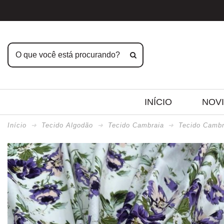
INÍCIO
NOV
Início
Tecido Algodão
Tecido Cambraia
Tecido Cambr