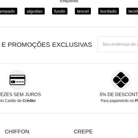
Etiquetas
tampado
algodao
fundo
tencel
bordado
teci
 E PROMOÇÕES EXCLUSIVAS
VEZES SEM JUROS
5% DE DESCON
No Cartão de
Crédito
Para pagamento no
P
CHIFFON
CREPE