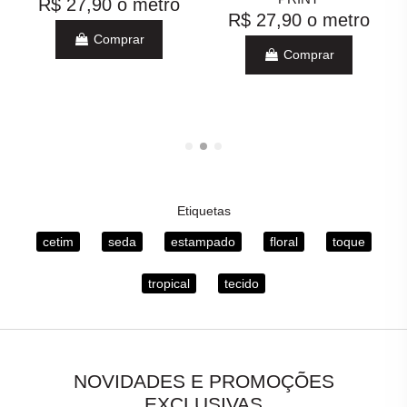
R$ 27,90
o metro
R$ 27,90
o metro
Comprar
Comprar
Etiquetas
cetim
seda
estampado
floral
toque
tropical
tecido
NOVIDADES E PROMOÇÕES
EXCLUSIVAS