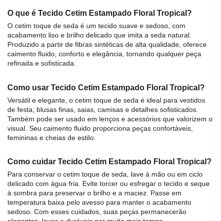
O que é Tecido Cetim Estampado Floral Tropical?
O
cetim
toque de
seda
é um
tecido
suave e sedoso, com
acabamento liso e brilho delicado que imita a
seda
natural.
Produzido a partir de fibras sintéticas de alta qualidade, oferece
caimento fluido, conforto e elegância, tornando qualquer peça
refinada e sofisticada.
Como usar Tecido Cetim Estampado Floral Tropical?
Versátil e elegante, o
cetim
toque de
seda
é ideal para vestidos
de festa, blusas finas, saias, camisas e detalhes sofisticados.
Também pode ser usado em lenços e acessórios que valorizem o
visual. Seu caimento fluido proporciona peças confortáveis,
femininas e cheias de estilo.
Como cuidar Tecido Cetim Estampado Floral Tropical?
Para conservar o
cetim
toque de
seda
, lave à mão ou em ciclo
delicado com água fria. Evite torcer ou esfregar o
tecido
e seque
à sombra para preservar o brilho e a maciez. Passe em
temperatura baixa pelo avesso para manter o acabamento
sedoso. Com esses cuidados, suas peças permanecerão
elegantes, leves e duráveis por muito mais tempo.