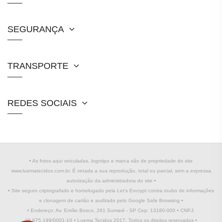
SEGURANÇA
TRANSPORTE
REDES SOCIAIS
• As fotos aqui veiculadas, logotipo e marca são de propriedade do site
www.luematecidos.com.br. É vetada a sua reprodução, total ou parcial, sem a expressa
autorização da administradora do site •
• Site seguro criptografado e homologado pela Let's Encrypt contra roubo de informações
e clonagem de cartão e auditado pelo Google Safe Browsing •
• Endereço: Av. Emílio Bosco, 261 Sumaré - SP Cep: 13180-000 • CNPJ:
28.875.199/0001-10 • Luema Tecidos 2017. Todos os direitos reservados •