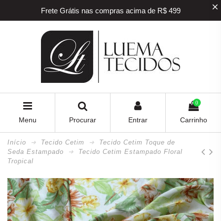
Frete Grátis nas compras acima de R$ 499
5% off na sua primeira compra! Utilize o
cupom
BEMVINDO
5% de desconto para pagamento via PIX e BOLETO
Frete Grátis nas compras acima de R$ 499
0
Menu
Procurar
Entrar
Carrinho
Início
Tecido Cetim
Tecido Cetim Toque de
Seda Estampado
Tecido Cetim Estampado Floral
Tropical