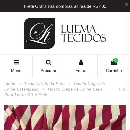
Frete Grátis nas compras acima de R$ 499
5% off na sua primeira compra! Utilize o
cupom
BEMVINDO
5% de desconto para pagamento via PIX e BOLETO
Frete Grátis nas compras acima de R$ 499
0
Menu
Procurar
Entrar
Carrinho
Início
Tecido de Seda Pura
Tecido Crepe de
Chine Estampado
Tecido Crepe de Chine Seda
Pura Listra Off e Pink