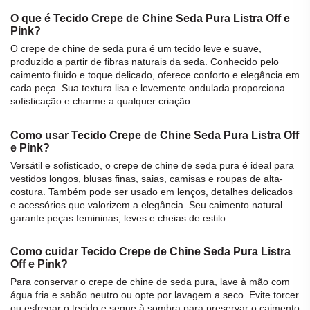
O que é Tecido Crepe de Chine Seda Pura Listra Off e
Pink?
O
crepe
de chine de
seda
pura é um
tecido
leve e suave,
produzido a partir de fibras naturais da
seda
. Conhecido pelo
caimento fluido e toque delicado, oferece conforto e elegância em
cada peça. Sua textura lisa e levemente ondulada proporciona
sofisticação e charme a qualquer criação.
Como usar Tecido Crepe de Chine Seda Pura Listra Off
e Pink?
Versátil e sofisticado, o
crepe
de chine de
seda
pura é ideal para
vestidos longos, blusas finas, saias, camisas e roupas de alta-
costura. Também pode ser usado em lenços, detalhes delicados
e acessórios que valorizem a elegância. Seu caimento natural
garante peças femininas, leves e cheias de estilo.
Como cuidar Tecido Crepe de Chine Seda Pura Listra
Off e Pink?
Para conservar o
crepe
de chine de
seda
pura, lave à mão com
água fria e sabão neutro ou opte por lavagem a seco. Evite torcer
ou esfregar o
tecido
e seque à sombra para preservar o caimento