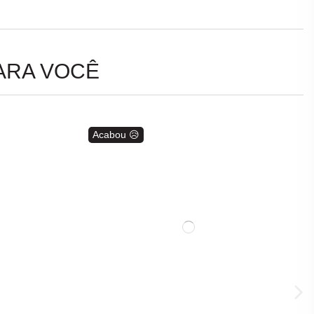
ARA VOCÊ
Acabou 😥