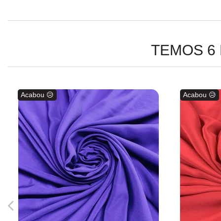
TEMOS 6
Acabou 😥
Acabou 😥