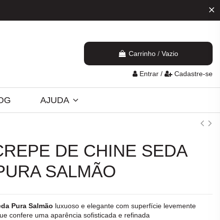
Carrinho
/
Vazio
Entrar
/
Cadastre-se
OG
AJUDA
CREPE DE CHINE SEDA
PURA SALMÃO
eda Pura Salmão
luxuoso e elegante com superfície levemente
e confere uma aparência sofisticada e refinada