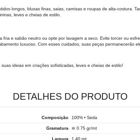
stidos longos, blusas finas, saias, camisas e roupas de alta-costura.
inas, leves e cheias de estilo.
fria e sabão neutro ou opte por lavagem a seco. Evite torcer ou esfr
abamento luxuoso. Com esses cuidados, suas peças permanecerão eleg
suas ideias em criações sofisticadas, leves e cheias de estilo!
DETALHES DO PRODUTO
Composição
100% • Seda
Gramatura
≅ 0.75 gr/mt
Largura
1.40 mt