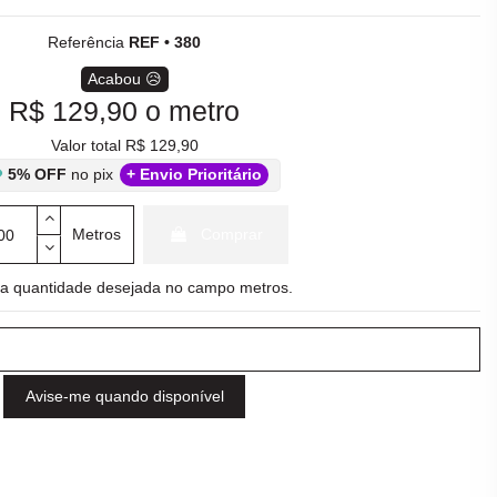
Referência
REF • 380
Acabou 😥
R$ 129,90
o metro
Valor total R$ 129,90
5% OFF
no pix
+ Envio Prioritário
Metros
Comprar
e a quantidade desejada no campo metros.
Avise-me quando disponível