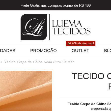
Frete Grátis nas compras acima de R$ 499
5% off na sua primeira compra! Utilize o cupom
BEMVINDO
5% de desconto para pagamento via PIX e BOLETO
Frete Grátis nas compras acima de R$ 499
Até 60% de desconto!
IDADES
PROMOÇÃO
OUTLET
BL
Tecido Crepe de Chine Seda Pura Salmão
TECIDO 
Tecido Crepe de Chine S
creponada qu