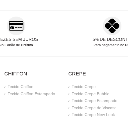
VEZES SEM JUROS
5% DE DESCON
No Cartão de
Crédito
Para pagamento no
P
CHIFFON
CREPE
Tecido Chiffon
Tecido Crepe
Tecido Chiffon Estampado
Tecido Crepe Bubble
Tecido Crepe Estampado
Tecido Crepe de Viscose
Tecido Crepe New Look