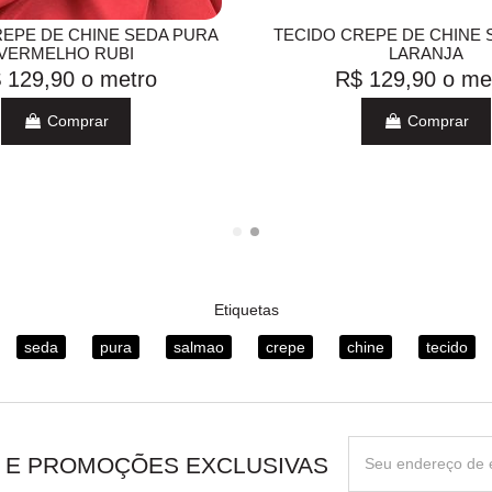
REPE DE CHINE SEDA PURA
TECIDO CREPE DE CHINE 
VERMELHO RUBI
LARANJA
 129,90
o metro
R$ 129,90
o me
Comprar
Comprar
Etiquetas
seda
pura
salmao
crepe
chine
tecido
 E PROMOÇÕES EXCLUSIVAS