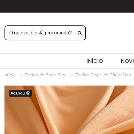
INÍCIO
NOV
Início
Tecido de Seda Pura
Tecido Crepe de Chine Liso
Acabou 😥