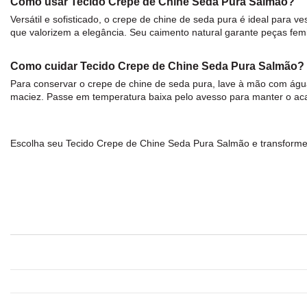
Como usar Tecido Crepe de Chine Seda Pura Salmão?
Versátil e sofisticado, o
crepe
de chine de
seda
pura é ideal para ve
que valorizem a elegância. Seu caimento natural garante peças femin
Como cuidar Tecido Crepe de Chine Seda Pura Salmão?
Para conservar o
crepe
de chine de
seda
pura, lave à mão com água 
maciez. Passe em temperatura baixa pelo avesso para manter o ac
Escolha seu
Tecido Crepe de Chine Seda Pura Salmão
e transforme 