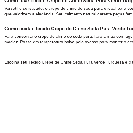
Como usar Tecido Crepe de Chine Seda Pura Verde Tur
Versátil e sofisticado, o
crepe
de chine de
seda
pura é ideal para ve
que valorizem a elegância. Seu caimento natural garante peças femin
Como cuidar Tecido Crepe de Chine Seda Pura Verde T
Para conservar o
crepe
de chine de
seda
pura, lave à mão com água 
maciez. Passe em temperatura baixa pelo avesso para manter o ac
Escolha seu
Tecido Crepe de Chine Seda Pura Verde Turquesa
e tr