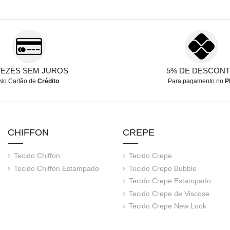
VEZES SEM JUROS
5% DE DESCON
No Cartão de
Crédito
Para pagamento no
P
CHIFFON
CREPE
Tecido Chiffon
Tecido Crepe
Tecido Chiffon Estampado
Tecido Crepe Bubble
Tecido Crepe Estampado
Tecido Crepe de Viscose
Tecido Crepe New Look