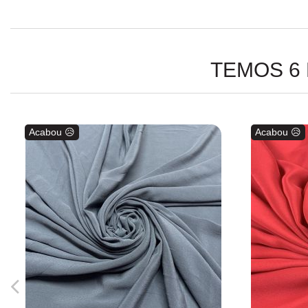
TEMOS 6
Acabou 😥
Acabou 😥