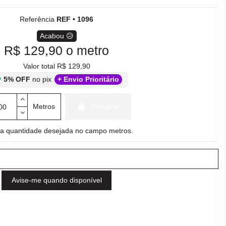
Referência
REF • 1096
Acabou 😥
R$ 129,90
o metro
Valor total R$ 129,90
5% OFF
no pix
+ Envio Prioritário
Metros
Comprar
e a quantidade desejada no campo metros.
Avise-me quando disponível