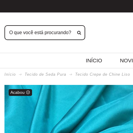
INÍCIO
NOV
Início
Tecido de Seda Pura
Tecido Crepe de Chine Liso
Acabou 😥