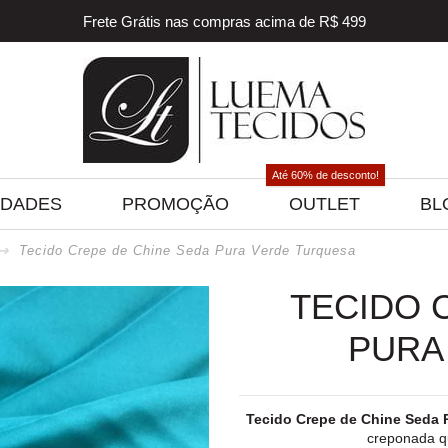
Frete Grátis nas compras acima de R$ 499
5% off na sua primeira compra! Utilize o cupom
BEMVINDO
5% de desconto para pagamento via PIX e BOLETO
Frete Grátis nas compras acima de R$ 499
Até 60% de desconto!
IDADES
PROMOÇÃO
OUTLET
BL
Tecido Crepe de Chine Seda Pura Verde Turquesa
TECIDO 
PURA
Tecido Crepe de Chine Seda 
creponada qu