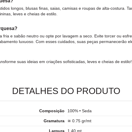
quesa?
stidos longos, blusas finas, saias, camisas e roupas de alta-costura.
inas, leves e cheias de estilo.
urquesa?
fria e sabão neutro ou opte por lavagem a seco. Evite torcer ou esfr
abamento luxuoso. Com esses cuidados, suas peças permanecerão eleg
ansforme suas ideias em criações sofisticadas, leves e cheias de estilo!
DETALHES DO PRODUTO
Composição
100% • Seda
Gramatura
≅ 0.75 gr/mt
Largura
1.40 mt