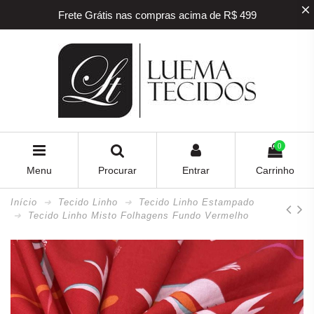
Frete Grátis nas compras acima de R$ 499
5% off na sua primeira compra! Utilize o
cupom
BEMVINDO
5% de desconto para pagamento via PIX e BOLETO
Frete Grátis nas compras acima de R$ 499
0
Menu
Procurar
Entrar
Carrinho
Início
Tecido Linho
Tecido Linho Estampado
Tecido Linho Misto Folhagens Fundo Vermelho