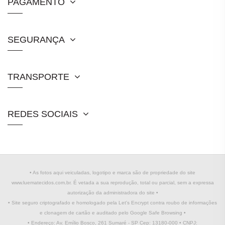
PAGAMENTO
SEGURANÇA
TRANSPORTE
REDES SOCIAIS
• As fotos aqui veiculadas, logotipo e marca são de propriedade do site
www.luematecidos.com.br. É vetada a sua reprodução, total ou parcial, sem a expressa
autorização da administradora do site •
• Site seguro criptografado e homologado pela Let's Encrypt contra roubo de informações
e clonagem de cartão e auditado pelo Google Safe Browsing •
• Endereço: Av. Emílio Bosco, 261 Sumaré - SP Cep: 13180-000 • CNPJ: