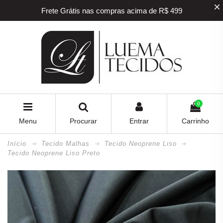
Frete Grátis nas compras acima de R$ 499
5% off na sua primeira compra! Utilize o
cupom
BEMVINDO
5% de desconto para pagamento via PIX e BOLETO
Frete Grátis nas compras acima de R$ 499
0
Menu
Procurar
Entrar
Carrinho
Início
Tecido Malhas
Tecido Neoprene Liso
Tecido Neoprene Liso Preto