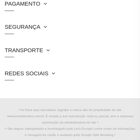
PAGAMENTO
SEGURANÇA
TRANSPORTE
REDES SOCIAIS
• As fotos aqui veiculadas, logotipo e marca são de propriedade do site
www.luematecidos.com.br. É vetada a sua reprodução, total ou parcial, sem a expressa
autorização da administradora do site •
• Site seguro criptografado e homologado pela Let's Encrypt contra roubo de informações
e clonagem de cartão e auditado pelo Google Safe Browsing •