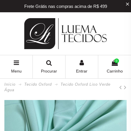
Frete Grátis nas compras acima de R$ 499
5% off na sua primeira compra! Utilize o
cupom
BEMVINDO
5% de desconto para pagamento via PIX e BOLETO
Frete Grátis nas compras acima de R$ 499
0
Menu
Procurar
Entrar
Carrinho
Início
Tecido Oxford
Tecido Oxford Liso Verde
Água