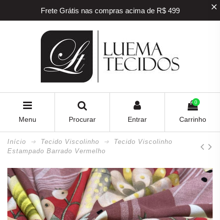
Frete Grátis nas compras acima de R$ 499
5% off na sua primeira compra! Utilize o
cupom
BEMVINDO
5% de desconto para pagamento via PIX e BOLETO
Frete Grátis nas compras acima de R$ 499
0
Menu
Procurar
Entrar
Carrinho
Início
Tecido Viscolinho
Tecido Viscolinho
Estampado Barrado Vermelho