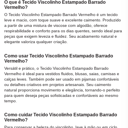
O que é Tecido Viscolinho Estampado Barrado
Vermelho?
O
Tecido Viscolinho Estampado Barrado Vermelho
é um
tecido
leve e macio, com toque suave e excelente caimento. Produzido
a partir de uma mistura de
viscose
com
algodão
, oferece
respirabilidade e conforto para os dias quentes, sendo ideal para
peças que exigem leveza e fluidez. Seu acabamento natural e
elegante valoriza qualquer criação.
Como usar Tecido Viscolinho Estampado Barrado
Vermelho?
Versátil e prático, o
Tecido Viscolinho Estampado Barrado
Vermelho
é ideal para vestidos fluidos, blusas, saias, camisas e
calças leves. Também pode ser usado em pijamas confortáveis
ou detalhes criativos em projetos artesanais. Seu caimento
natural proporciona movimento e elegância, tornando-o perfeito
para quem deseja peças sofisticadas e confortáveis ao mesmo
tempo.
Como cuidar Tecido Viscolinho Estampado Barrado
Vermelho?
Para conservar a beleza do
viscolinho
, lave à mão ou em ciclo