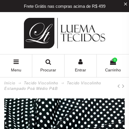
Frete Grátis nas compras acima de R$ 499
5% off na sua primeira compra! Utilize o
cupom
BEMVINDO
5% de desconto para pagamento via PIX e BOLETO
Frete Grátis nas compras acima de R$ 499
0
Menu
Procurar
Entrar
Carrinho
Início
Tecido Viscolinho
Tecido Viscolinho
Estampado Poá Médio P&B