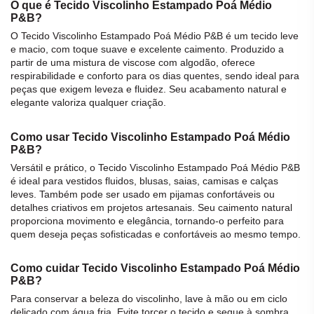
O que é Tecido Viscolinho Estampado Poá Médio
P&B?
O
Tecido Viscolinho Estampado Poá Médio P&B
é um
tecido
leve
e macio, com toque suave e excelente caimento. Produzido a
partir de uma mistura de
viscose
com
algodão
, oferece
respirabilidade e conforto para os dias quentes, sendo ideal para
peças que exigem leveza e fluidez. Seu acabamento natural e
elegante valoriza qualquer criação.
Como usar Tecido Viscolinho Estampado Poá Médio
P&B?
Versátil e prático, o
Tecido Viscolinho Estampado Poá Médio P&B
é ideal para vestidos fluidos, blusas, saias, camisas e calças
leves. Também pode ser usado em pijamas confortáveis ou
detalhes criativos em projetos artesanais. Seu caimento natural
proporciona movimento e elegância, tornando-o perfeito para
quem deseja peças sofisticadas e confortáveis ao mesmo tempo.
Como cuidar Tecido Viscolinho Estampado Poá Médio
P&B?
Para conservar a beleza do
viscolinho
, lave à mão ou em ciclo
delicado com água fria. Evite torcer o
tecido
e seque à sombra