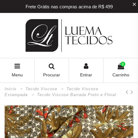
Frete Grátis nas compras acima de R$ 499
5% off na sua primeira compra! Utilize o
cupom
BEMVINDO
5% de desconto para pagamento via PIX e BOLETO
Frete Grátis nas compras acima de R$ 499
0
Menu
Procurar
Entrar
Carrinho
Início
Tecido Viscose
Tecido Viscose
Estampada
Tecido Viscose Barrada Preto e Floral