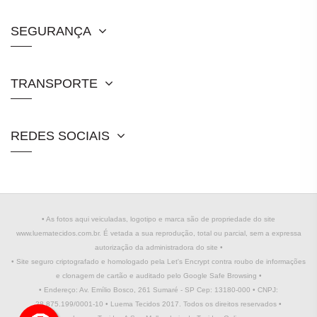
SEGURANÇA
TRANSPORTE
REDES SOCIAIS
• As fotos aqui veiculadas, logotipo e marca são de propriedade do site
www.luematecidos.com.br. É vetada a sua reprodução, total ou parcial, sem a expressa
autorização da administradora do site •
• Site seguro criptografado e homologado pela Let's Encrypt contra roubo de informações
e clonagem de cartão e auditado pelo Google Safe Browsing •
• Endereço: Av. Emílio Bosco, 261 Sumaré - SP Cep: 13180-000 • CNPJ:
28.875.199/0001-10 • Luema Tecidos 2017. Todos os direitos reservados •