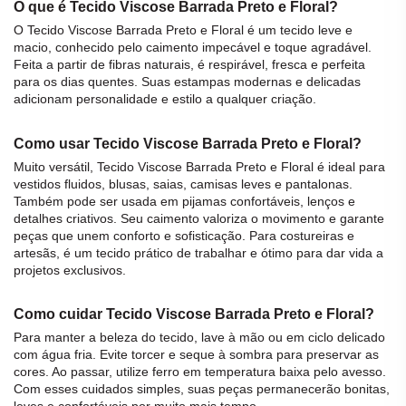
O que é Tecido Viscose Barrada Preto e Floral?
O
Tecido Viscose Barrada Preto e Floral
é um
tecido
leve e
macio, conhecido pelo caimento impecável e toque agradável.
Feita a partir de fibras naturais, é respirável, fresca e perfeita
para os dias quentes. Suas estampas modernas e delicadas
adicionam personalidade e estilo a qualquer criação.
Como usar Tecido Viscose Barrada Preto e Floral?
Muito versátil,
Tecido Viscose Barrada Preto e Floral
é ideal para
vestidos fluidos, blusas, saias, camisas leves e pantalonas.
Também pode ser usada em pijamas confortáveis, lenços e
detalhes criativos. Seu caimento valoriza o movimento e garante
peças que unem conforto e sofisticação. Para costureiras e
artesãs, é um
tecido
prático de trabalhar e ótimo para dar vida a
projetos exclusivos.
Como cuidar Tecido Viscose Barrada Preto e Floral?
Para manter a beleza do
tecido
, lave à mão ou em ciclo delicado
com água fria. Evite torcer e seque à sombra para preservar as
cores. Ao passar, utilize ferro em temperatura baixa pelo avesso.
Com esses cuidados simples, suas peças permanecerão bonitas,
leves e confortáveis por muito mais tempo.