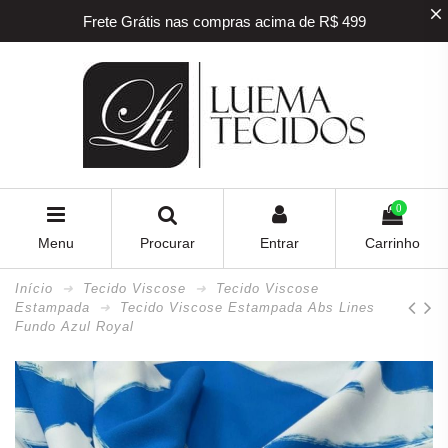
Frete Grátis nas compras acima de R$ 499
5% off na sua primeira compra! Utilize o
cupom
BEMVINDO
5% de desconto para pagamento via PIX e BOLETO
Frete Grátis nas compras acima de R$ 499
0
Menu
Procurar
Entrar
Carrinho
Início
Tecido Viscose
Tecido Viscose
Estampada
Tecido Viscose Estampada Abs Lines
Fundo Azul Royal