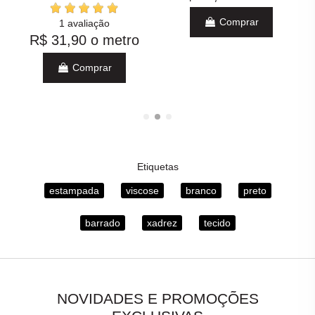
Comprar
1 avaliação
R$ 31,90
o metro
Comprar
Etiquetas
estampada
viscose
branco
preto
barrado
xadrez
tecido
NOVIDADES E PROMOÇÕES