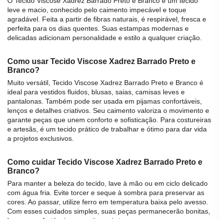
O
Tecido Viscose Xadrez Barrado Preto e Branco
é um
tecido
leve e macio, conhecido pelo caimento impecável e toque
agradável. Feita a partir de fibras naturais, é respirável, fresca e
perfeita para os dias quentes. Suas estampas modernas e
delicadas adicionam personalidade e estilo a qualquer criação.
Como usar Tecido Viscose Xadrez Barrado Preto e
Branco?
Muito versátil,
Tecido Viscose Xadrez Barrado Preto e Branco
é
ideal para vestidos fluidos, blusas, saias, camisas leves e
pantalonas. Também pode ser usada em pijamas confortáveis,
lenços e detalhes criativos. Seu caimento valoriza o movimento e
garante peças que unem conforto e sofisticação. Para costureiras
e artesãs, é um
tecido
prático de trabalhar e ótimo para dar vida
a projetos exclusivos.
Como cuidar Tecido Viscose Xadrez Barrado Preto e
Branco?
Para manter a beleza do
tecido
, lave à mão ou em ciclo delicado
com água fria. Evite torcer e seque à sombra para preservar as
cores. Ao passar, utilize ferro em temperatura baixa pelo avesso.
Com esses cuidados simples, suas peças permanecerão bonitas,