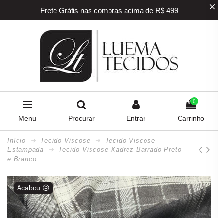
Frete Grátis nas compras acima de R$ 499
5% off na sua primeira compra! Utilize o
cupom
BEMVINDO
5% de desconto para pagamento via PIX e BOLETO
Frete Grátis nas compras acima de R$ 499
0
Menu
Procurar
Entrar
Carrinho
Início
Tecido Viscose
Tecido Viscose
Estampada
Tecido Viscose Xadrez Barrado Preto
e Branco
Acabou 😥