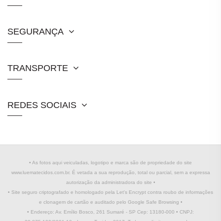
SEGURANÇA
TRANSPORTE
REDES SOCIAIS
• As fotos aqui veiculadas, logotipo e marca são de propriedade do site
www.luematecidos.com.br. É vetada a sua reprodução, total ou parcial, sem a expressa
autorização da administradora do site •
• Site seguro criptografado e homologado pela Let's Encrypt contra roubo de informações
e clonagem de cartão e auditado pelo Google Safe Browsing •
• Endereço: Av. Emílio Bosco, 261 Sumaré - SP Cep: 13180-000 • CNPJ: