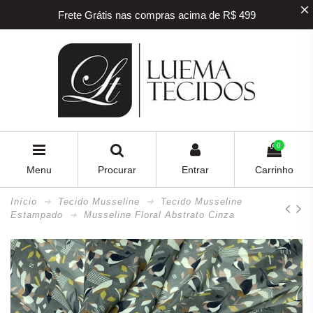
Frete Grátis nas compras acima de R$ 499
5% off na sua primeira compra! Utilize o
cupom
BEMVINDO
5% de desconto para pagamento via PIX e BOLETO
Frete Grátis nas compras acima de R$ 499
0
Menu
Procurar
Entrar
Carrinho
Início
Tecido Musseline
Tecido Musseline
Estampado
Musseline Floral Abstrato Cinza