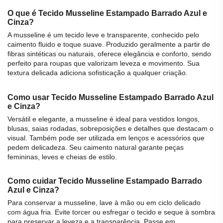
O que é Tecido Musseline Estampado Barrado Azul e
Cinza?
A
musseline
é um
tecido
leve e transparente, conhecido pelo
caimento fluido e toque suave. Produzido geralmente a partir de
fibras sintéticas ou naturais, oferece elegância e conforto, sendo
perfeito para roupas que valorizam leveza e movimento. Sua
textura delicada adiciona sofisticação a qualquer criação.
Como usar Tecido Musseline Estampado Barrado Azul
e Cinza?
Versátil e elegante, a
musseline
é ideal para vestidos longos,
blusas, saias rodadas, sobreposições e detalhes que destacam o
visual. Também pode ser utilizada em lenços e acessórios que
pedem delicadeza. Seu caimento natural garante peças
femininas, leves e cheias de estilo.
Como cuidar Tecido Musseline Estampado Barrado
Azul e Cinza?
Para conservar a
musseline
, lave à mão ou em ciclo delicado
com água fria. Evite torcer ou esfregar o
tecido
e seque à sombra
para preservar a leveza e a transparência. Passe em