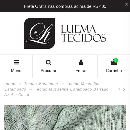
Frete Grátis nas compras acima de R$ 499
5% off na sua primeira compra! Utilize o
cupom
BEMVINDO
5% de desconto para pagamento via PIX e BOLETO
Frete Grátis nas compras acima de R$ 499
0
Menu
Procurar
Entrar
Carrinho
Início
Tecido Musseline
Tecido Musseline
Estampado
Tecido Musseline Estampado Barrado
Azul e Cinza