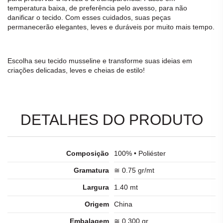
temperatura baixa, de preferência pelo avesso, para não
danificar o
tecido
. Com esses cuidados, suas peças
permanecerão elegantes, leves e duráveis por muito mais tempo.
Escolha seu
tecido
musseline
e transforme suas ideias em
criações delicadas, leves e cheias de estilo!
DETALHES DO PRODUTO
Composição
100% • Poliéster
Gramatura
≅ 0.75 gr/mt
Largura
1.40 mt
Origem
China
Embalagem
≅ 0.300 gr