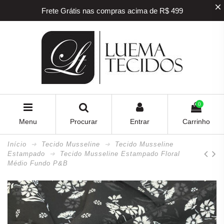
Frete Grátis nas compras acima de R$ 499
5% off na sua primeira compra! Utilize o
cupom
BEMVINDO
5% de desconto para pagamento via PIX e BOLETO
Frete Grátis nas compras acima de R$ 499
0
Menu
Procurar
Entrar
Carrinho
Início
Tecido Musseline
Tecido Musseline
Estampado
Tecido Musseline Estampado Floral
Médio Fundo P&B