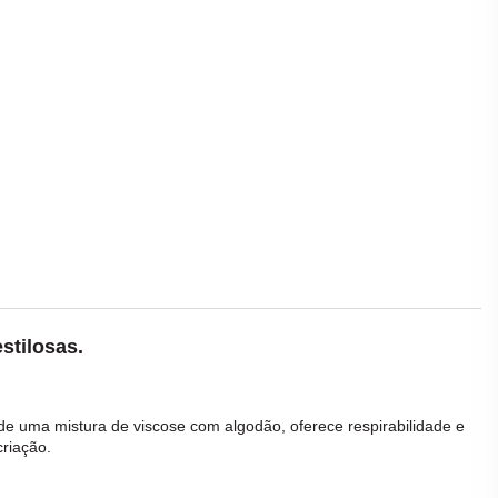
stilosas.
 de uma mistura de
viscose
com
algodão
, oferece respirabilidade e
criação.