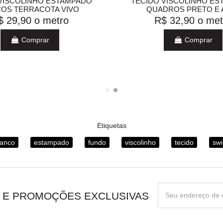
VISCOLINHO ESTAMPADO
TECIDO VISCOLINHO E
OS TERRACOTA VIVO
QUADROS PRETO E 
$ 29,90
o metro
R$ 32,90
o met
Comprar
Comprar
Etiquetas
ranco
estampado
fundo
viscolinho
tecido
swi
 E PROMOÇÕES EXCLUSIVAS