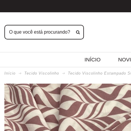
INÍCIO
NOV
Início
Tecido Viscolinho
Tecido Viscolinho Estampado S