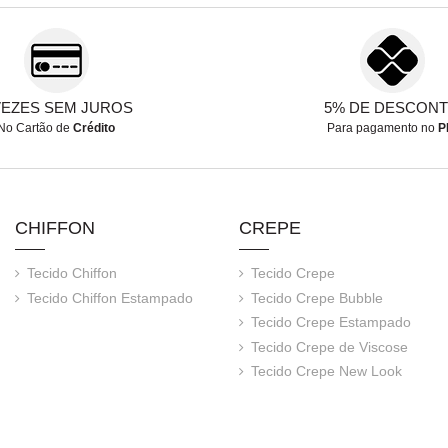
VEZES SEM JUROS
5% DE DESCON
No Cartão de
Crédito
Para pagamento no
P
CHIFFON
CREPE
Tecido Chiffon
Tecido Crepe
Tecido Chiffon Estampado
Tecido Crepe Bubble
Tecido Crepe Estampado
Tecido Crepe de Viscose
Tecido Crepe New Look