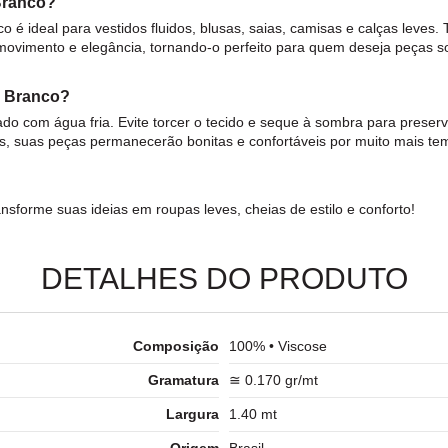
Branco?
co
é ideal para vestidos fluidos, blusas, saias, camisas e calças leve
a movimento e elegância, tornando-o perfeito para quem deseja peças s
o Branco?
ado com água fria. Evite torcer o
tecido
e seque à sombra para preserv
, suas peças permanecerão bonitas e confortáveis por muito mais te
nsforme suas ideias em roupas leves, cheias de estilo e conforto!
DETALHES DO PRODUTO
Composição
100% • Viscose
Gramatura
≅ 0.170 gr/mt
Largura
1.40 mt
Origem
Brasil