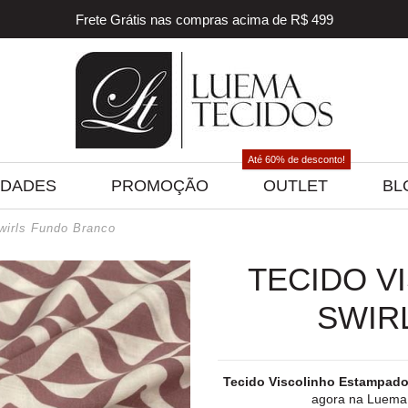
Frete Grátis nas compras acima de R$ 499
5% off na sua primeira compra! Utilize o cupom
BEMVINDO
5% de desconto para pagamento via PIX e BOLETO
Frete Grátis nas compras acima de R$ 499
Até 60% de desconto!
IDADES
PROMOÇÃO
OUTLET
BL
wirls Fundo Branco
TECIDO V
SWIR
Tecido Viscolinho Estampado
agora na Luem